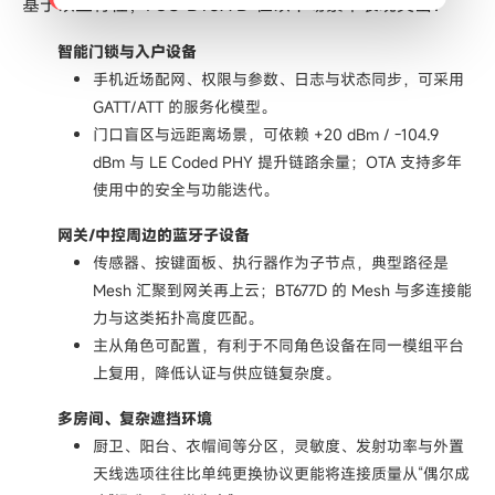
基于以上特性，FSC‑BT677D 在以下场景中表现突出：
智能门锁与入户设备
手机近场配网、权限与参数、日志与状态同步，可采用
GATT/ATT 的服务化模型。
门口
盲区
与远距离场景，可依赖 +20 dBm / -104.9
dBm 与 LE Coded PHY 提升链路余量；OTA 支持多年
使用中的安全与功能迭代。
网关/中控周边的蓝牙子设备
传感器、按键面板、执行器作为子节点，典型路径是
Mesh 汇聚到网关再上云；BT677D 的 Mesh 与多连接能
力与这类拓扑高度匹配。
主从角色可配置，有利于不同角色设备在同一模组平台
上复用，
降低认证与供应链复杂度
。
多房间、复杂遮挡环境
厨卫、阳台、衣帽间等分区，灵敏度、发射功率与外置
天线选项往往比单纯更换协议更能将连接质量从“偶尔成