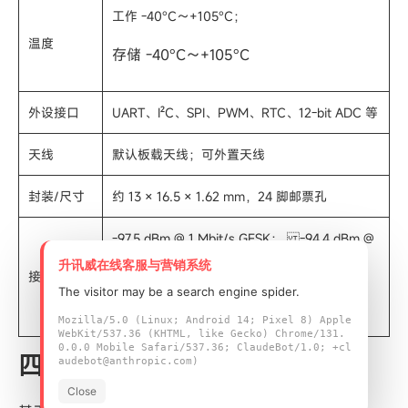
工作 -40°C～+105°C；
温度
存储 -40°C～+105°C
外设接口
UART、I²C、SPI、PWM、RTC、12‑bit ADC 等
天线
默认板载天线；可外置天线
封装/尺寸
约 13 × 16.5 × 1.62 mm，24 脚邮票孔
-97.5 dBm @ 1 Mbit/s GFSK；
-94.4 dBm @
2 Mbit/s GFSK；
升讯威在线客服与营销系统
接收灵敏度
The visitor may be a search engine spider.
-104.9 dBm @ 125 kbps GFSK
Mozilla/5.0 (Linux; Android 14; Pixel 8) Apple
WebKit/537.36 (KHTML, like Gecko) Chrome/131.
0.0.0 Mobile Safari/537.36; ClaudeBot/1.0; +cl
四
、智能家居落地场景
audebot@anthropic.com)
Close