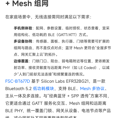
+ Mesh 组网
在家庭场景中，无线连接需同时满足以下需求：
手机侧体验
：配网、参数设置、临时授权、状态查看，宜采
用结构化、低功耗的 BLE（GATT/ATT）方式。
多设备协同
：传感器、面板、执行器、门锁等需要可扩展的
组网与路由，而不是仅点对点；蓝牙 Mesh 更符合“全屋多节
点、网关汇聚上云”的拓扑。
边缘覆盖
：门锁门口、阳台、弱电箱附近等位置，更依赖发
射功率、接收灵敏度与远距离 PHY（如 LE Coded），以减
少“人到门前却无法连接”和频繁重连的情况。
FSC‑BT677D
基于 Silicon Labs EFR32BG21，是一款
Bluetooth 5.2
低功耗模块
，支持 BLE、
Mesh 多协议
、
主从一体及多连接。与“经典蓝牙 + SPP 透传”方案不同，
它更适合通过 GATT 服务化交互、Mesh 组网和远距离
BLE PHY，统一覆盖门锁、网关从设备、电池节点等产品
线，减少因拓扑不同而重复选型的成本。