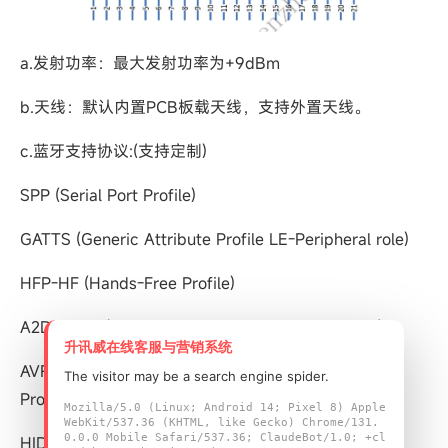
a.发射功率：最大发射功率为+9dBm
b.天线：默认内置PCB板载天线，支持外置天线。
c.蓝牙支持协议:(支持定制)
SPP (Serial Port Profile)
GATTS (Generic Attribute Profile LE-Peripheral role)
HFP-HF (Hands-Free Profile)
A2DP-Sink (Advanced Audio Distribution Profile)
升讯威在线客服与营销系统
AVRCP-Controller (Audio/Video remote controller
The visitor may be a search engine spider.
Profile)
Mozilla/5.0 (Linux; Android 14; Pixel 8) Apple
WebKit/537.36 (KHTML, like Gecko) Chrome/131.
0.0.0 Mobile Safari/537.36; ClaudeBot/1.0; +cl
HID-DEVICE (Human Interface Profile)