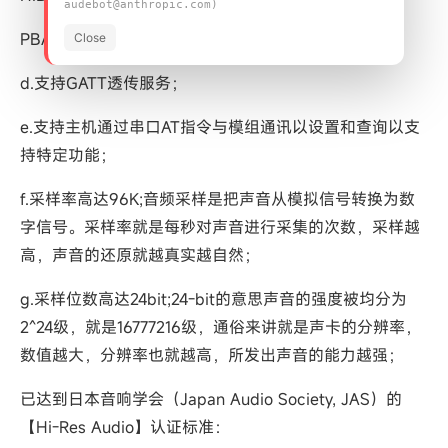
audebot@anthropic.com)
PBAP (Phonebook Access Profile)
Close
d.支持GATT透传服务；
e.支持主机通过串口AT指令与模组通讯以设置和查询以支
持特定功能；
f.采样率高达96K;音频采样是把声音从模拟信号转换为数
字信号。采样率就是每秒对声音进行采集的次数，采样越
高，声音的还原就越真实越自然；
g.采样位数高达24bit;24-bit的意思声音的强度被均分为
2^24级，就是16777216级，通俗来讲就是声卡的分辨率，
数值越大，分辨率也就越高，所发出声音的能力越强；
已达到日本音响学会（Japan Audio Society, JAS）的
【Hi-Res Audio】认证标准：