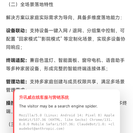
（二）全场景落地特性
解决方案以家庭实际需求为导向，具备多维度落地能力：
设备联动：
支持设备一键入网 / 退网、分组集中控制，可
配置 “回家模式”“影院模式” 等定制化场景，实现多设备协
同响应；
终端适配：
兼容色温灯、智能面板、窗帘电机、语音助手
等多种家居设备，形成完整的智能终端连接体系；
管理功能：
支持多家庭创建与成员权限共享，满足多场景
管理需求；
升讯威在线客服与营销系统
操控渠道：
覆盖 Android APP、iOS APP 及小程序等多终
The visitor may be a search engine spider.
端，实现设备的随时随地管理。
Mozilla/5.0 (Linux; Android 14; Pixel 8) Apple
WebKit/537.36 (KHTML, like Gecko) Chrome/131.
（三）定制化服务能力
0.0.0 Mobile Safari/537.36; ClaudeBot/1.0; +cl
audebot@anthropic.com)