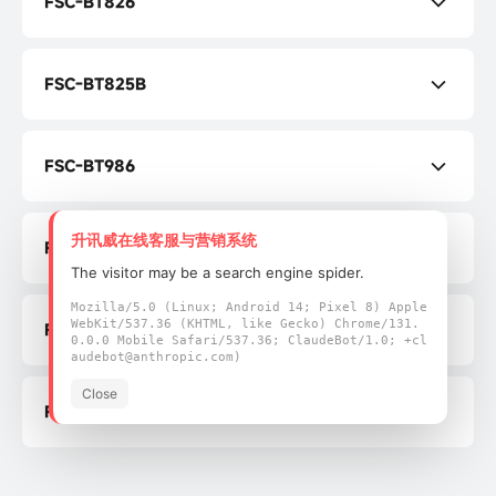
FSC-BT826
FSC-BT826 规格书
FSC-BT825B
FSC-BT825B 规格书
FSC-BT986
FSC-BT986 规格书
升讯威在线客服与营销系统
FSC-HC05
FSC-BT986 编程手册
The visitor may be a search engine spider.
FSC-HC05 规格书
Mozilla/5.0 (Linux; Android 14; Pixel 8) Apple
fsc-bt986 开发板
WebKit/537.36 (KHTML, like Gecko) Chrome/131.
FSC-BT836B
0.0.0 Mobile Safari/537.36; ClaudeBot/1.0; +cl
FSC-HC05 编程手册
audebot@anthropic.com)
FSC-BT836B 规格书
Close
FSC-HC05 用户指南
FSC-BT9101
FSC-BT836B 编程手册
FSC-BT9101AI 规格书
FSC-BT836B 用户指南