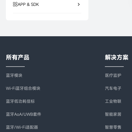
APP & SDK
所有产品
解决方案
蓝牙模块
医疗监护
Wi-Fi蓝牙组合模块
汽车电子
蓝牙低功耗信标
工业物联
蓝牙AoA/UWB套件
智能家居
蓝牙/Wi-Fi适配器
智慧零售