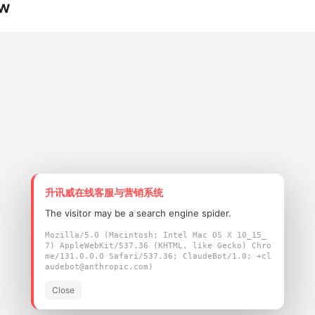
1W
y 编程手册
W 规格书
升讯威在线客服与营销系统
The visitor may be a search engine spider.
Mozilla/5.0 (Macintosh; Intel Mac OS X 10_15_
7) AppleWebKit/537.36 (KHTML, like Gecko) Chro
me/131.0.0.0 Safari/537.36; ClaudeBot/1.0; +cl
audebot@anthropic.com)
Close