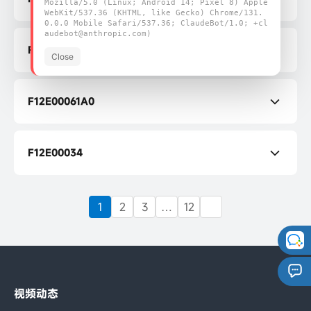
Mozilla/5.0 (Linux; Android 14; Pixel 8) Apple
WebKit/537.36 (KHTML, like Gecko) Chrome/131.
0.0.0 Mobile Safari/537.36; ClaudeBot/1.0; +cl
FYT-04 规格书
audebot@anthropic.com)
FYT-03
Close
FYT-03 规格书
F12E00061A0
F12E00061A0 规格书
F12E00034
F12E00034 开发板
1
2
3
…
12
视频动态