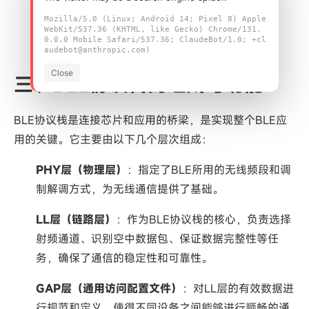
Mozilla/5.0 (Linux; Android 14; Pixel 8) Apple
WebKit/537.36 (KHTML, like Gecko) Chrome/131.
0.0.0 Mobile Safari/537.36; ClaudeBot/1.0; +cl
FSC-BT3431 BLE 5.1 低功耗SIG Mesh蓝牙模块
audebot@anthropic.com)
Close
三、BLE协议栈的组成与功能
BLE协议栈是连接芯片和应用的桥梁，是实现整个BLE应
用的关键。它主要由以下几个层次组成：
PHY层（物理层）
：指定了BLE所用的无线频段和调
制解调方式，为无线通信提供了基础。
LL层（链路层）
：作为BLE协议栈的核心，负责选择
射频通道、识别空中数据包、保证数据完整性等任
务，确保了通信的稳定性和可靠性。
GAP层（通用访问配置文件）
：对LL层的有效数据进
行规范和定义，使得不同设备之间能够进行顺畅的通