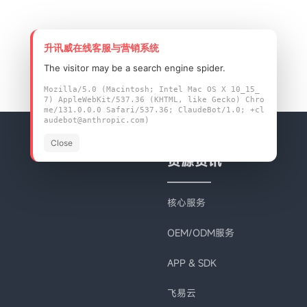
升讯威在线客服与营销系统
The visitor may be a search engine spider.
Mozilla/5.0 (Macintosh; Intel Mac OS X 10_15_
7) AppleWebKit/537.36 (KHTML, like Gecko) Chro
me/131.0.0.0 Safari/537.36; ClaudeBot/1.0; +cl
audebot@anthropic.com)
Close
资源资讯
核心服务
OEM/ODM服务
APP & SDK
飞易云