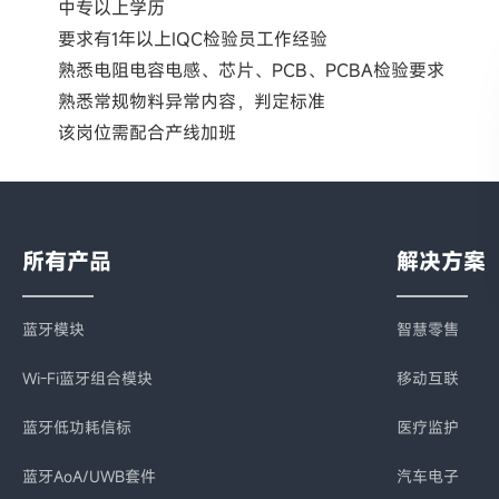
中专以上学历
要求有1年以上IQC检验员工作经验
熟悉电阻电容电感、芯片、PCB、PCBA检验要求
熟悉常规物料异常内容，判定标准
该岗位需配合产线加班
所有产品
解决方案
蓝牙模块
智慧零售
Wi-Fi蓝牙组合模块
移动互联
蓝牙低功耗信标
医疗监护
蓝牙AoA/UWB套件
汽车电子