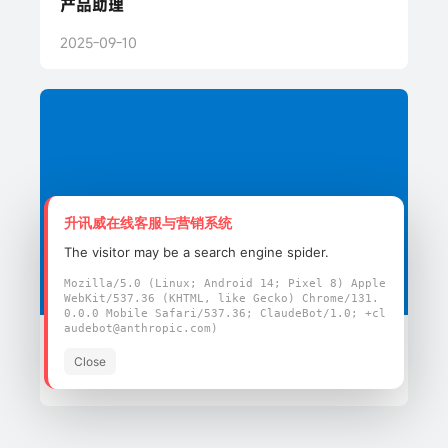
产品助理
2025-09-10
升讯威在线客服与营销系统
The visitor may be a search engine spider.
Mozilla/5.0 (Linux; Android 14; Pixel 8) Apple
WebKit/537.36 (KHTML, like Gecko) Chrome/131.
0.0.0 Mobile Safari/537.36; ClaudeBot/1.0; +cl
audebot@anthropic.com)
产品经理
Close
2025-09-10