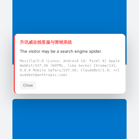
升讯威在线客服与营销系统
The visitor may be a search engine spider.
Mozilla/5.0 (Linux; Android 14; Pixel 8) Apple
WebKit/537.36 (KHTML, like Gecko) Chrome/131.
0.0.0 Mobile Safari/537.36; ClaudeBot/1.0; +cl
研发助理
audebot@anthropic.com)
2025-09-10
Close