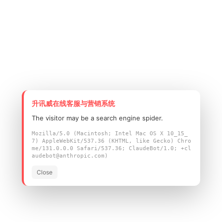
升讯威在线客服与营销系统
The visitor may be a search engine spider.
Mozilla/5.0 (Macintosh; Intel Mac OS X 10_15_
7) AppleWebKit/537.36 (KHTML, like Gecko) Chro
me/131.0.0.0 Safari/537.36; ClaudeBot/1.0; +cl
audebot@anthropic.com)
Close