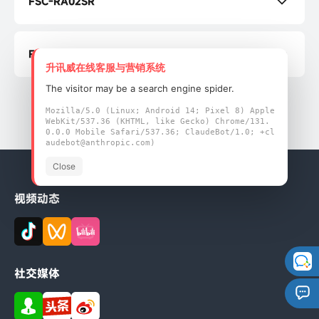
FSC-RA02SR
规格书
FSC-RA02D
升讯威在线客服与营销系统
规格书
The visitor may be a search engine spider.
1
2
Mozilla/5.0 (Linux; Android 14; Pixel 8) Apple
WebKit/537.36 (KHTML, like Gecko) Chrome/131.
0.0.0 Mobile Safari/537.36; ClaudeBot/1.0; +cl
audebot@anthropic.com)
Close
视频动态
社交媒体