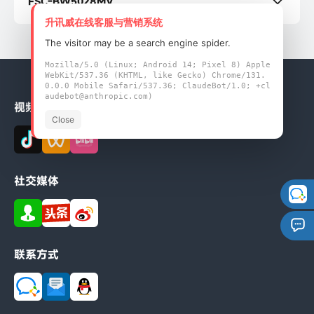
FSC-BW5028MV
升讯威在线客服与营销系统
FSC-BW5028MV 规格书
The visitor may be a search engine spider.
Mozilla/5.0 (Linux; Android 14; Pixel 8) Apple
WebKit/537.36 (KHTML, like Gecko) Chrome/131.
0.0.0 Mobile Safari/537.36; ClaudeBot/1.0; +cl
audebot@anthropic.com)
视频动态
Close
社交媒体
联系方式