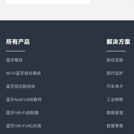
所有产品
解决方案
蓝牙模块
移动互联
Wi-Fi蓝牙组合模块
医疗监护
蓝牙低功耗信标
汽车电子
蓝牙AoA/UWB套件
工业物联
蓝牙/Wi-Fi适配器
智能家居
蓝牙/Wi-Fi/4G天线
智慧零售