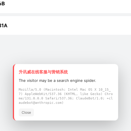
6B
6B 规格书
81A
6B 编程手册
1a 规格书
6B 用户指南
升讯威在线客服与营销系统
The visitor may be a search engine spider.
Mozilla/5.0 (Macintosh; Intel Mac OS X 10_15_
7) AppleWebKit/537.36 (KHTML, like Gecko) Chro
me/131.0.0.0 Safari/537.36; ClaudeBot/1.0; +cl
audebot@anthropic.com)
Close