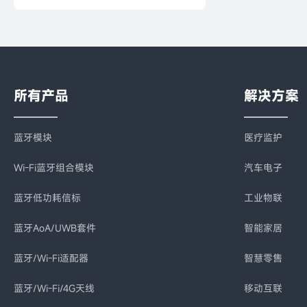
所有产品
解决方案
蓝牙模块
医疗监护
Wi-Fi蓝牙组合模块
汽车电子
蓝牙低功耗信标
工业物联
蓝牙AoA/UWB套件
智能家居
蓝牙/Wi-Fi适配器
智慧零售
蓝牙/Wi-Fi/4G天线
移动互联