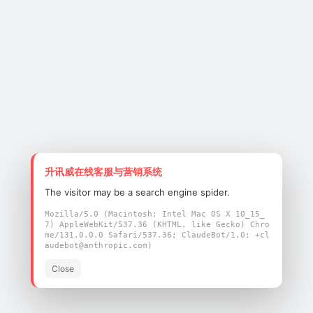
升讯威在线客服与营销系统
The visitor may be a search engine spider.
Mozilla/5.0 (Macintosh; Intel Mac OS X 10_15_
7) AppleWebKit/537.36 (KHTML, like Gecko) Chro
me/131.0.0.0 Safari/537.36; ClaudeBot/1.0; +cl
audebot@anthropic.com)
Close